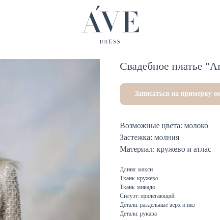
Cвадебное платье "A
Записаться на примерку о
Возможные цвета: молоко
Застежка: молния
Материал: кружево и атлас
Длина: макси
Ткань: кружево
Ткань: микадо
Силуэт: прилегающий
Детали: раздельные верх и низ
Детали: рукава