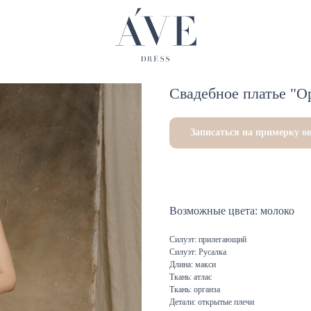
Свадебное платье "Op
Записаться на примерку о
Возможные цвета: молоко
Силуэт: прилегающий
Силуэт: Русалка
Длина: макси
Ткань: атлас
Ткань: органза
Детали: открытые плечи