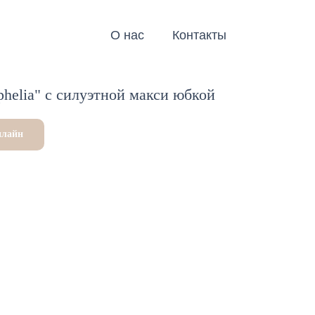
О нас
Контакты
helia" c силуэтной макси юбкой
нлайн