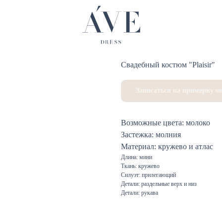
Свадебный костюм "Plaisir"
Записаться на примерку о
Возможные цвета: молоко
Застежка: молния
Материал: кружево и атлас
Длина: мини
Ткань: кружево
Силуэт: прилегающий
Детали: раздельные верх и низ
Детали: рукава