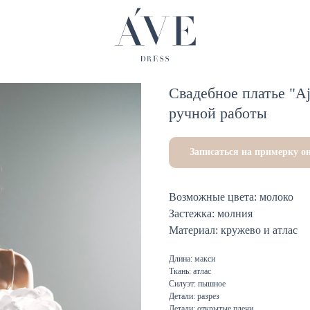
Свадебное платье "Aj
ручной работы
Записаться на примерку о
Возможные цвета: молоко
Застежка: молния
Материал: кружево и атлас
Длина: макси
Ткань: атлас
Силуэт: пышное
Детали: разрез
Детали: открытые плечи