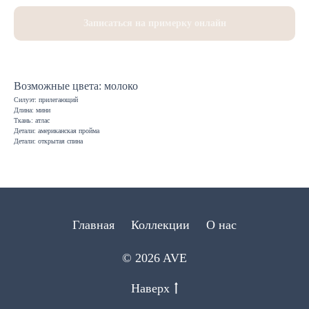
Записаться на примерку онлайн
Возможные цвета: молоко
Силуэт: прилегающий
Длина: мини
Ткань: атлас
Детали: американская пройма
Детали: открытая спина
Главная
Коллекции
О нас
© 2026 AVE
Наверх