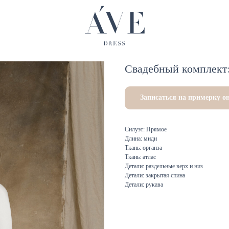
Свадебный комплект:
Записаться на примерку о
Силуэт: Прямое
Длина: миди
Ткань: органза
Ткань: атлас
Детали: раздельные верх и низ
Детали: закрытая спина
Детали: рукава