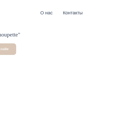
О нас
Контакты
oupette"
нлайн