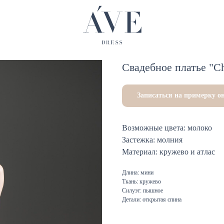
Свадебное платье "Ch
Записаться на примерку о
Возможные цвета: молоко
Застежка: молния
Материал: кружево и атлас
Длина: мини
Ткань: кружево
Силуэт: пышное
Детали: открытая спина