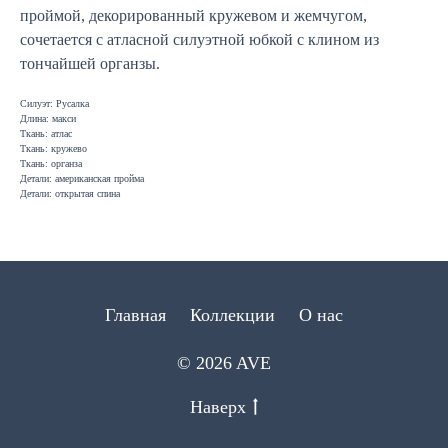
проймой, декорированный кружевом и жемчугом,
сочетается с атласной силуэтной юбкой с клином из
тончайшей органзы.
Силуэт: Русалка
Длина: макси
Ткань: атлас
Ткань: кружево
Ткань: органза
Детали: американская пройма
Детали: открытая спина
Главная
Коллекции
О нас
© 2026 AVE
Наверх