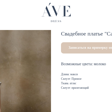
Cвадебное платье "Ca
Записаться на примерку о
Возможные цвета: молоко
Длина: макси
Силуэт: Прямое
Ткань: атлас
Силуэт: прилегающий