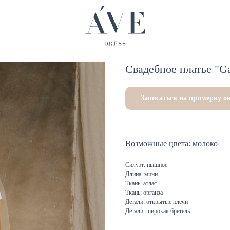
Свадебное платье "Ga
Записаться на примерку о
Возможные цвета: молоко
Силуэт: пышное
Длина: мини
Ткань: атлас
Ткань: органза
Детали: открытые плечи
Детали: широкая бретель