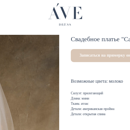
Свадебное платье "Ca
Записаться на примерку о
Возможные цвета: молоко
Силуэт: прилегающий
Длина: мини
Ткань: атлас
Детали: американская пройма
Детали: открытая спина