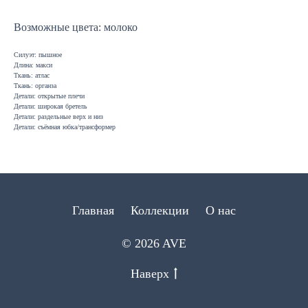
Возможные цвета: молоко
Силуэт: пышное
Длина: макси
Ткань: атлас
Ткань: органза
Детали: открытые плечи
Детали: широкая бретель
Детали: раздельные верх и низ
Детали: съёмная юбка/трансформер
Главная
Коллекции
О нас
© 2026 AVE
Наверх