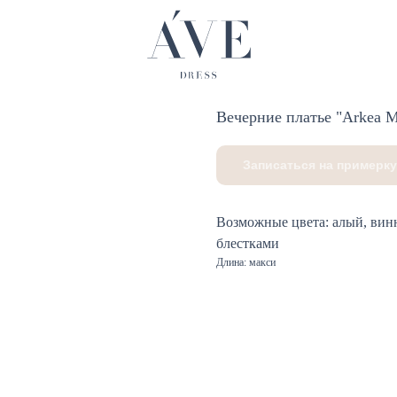
Вечерние платье "Arkea M
Записаться на примерку
Возможные цвета: алый, винн
блестками
Длина: макси