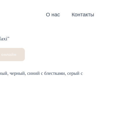
О нас
Контакты
axi"
 онлайн
ый, черный, синий c блестками, серый с