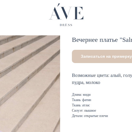
Вечернее платье "Sal
Записаться на примерку
Возможные цвета: алый, голу
пудра, молоко
Длина: миди
Ткань: фатин
Ткань: атлас
Силуэт: пышное
Детали: открытые плечи