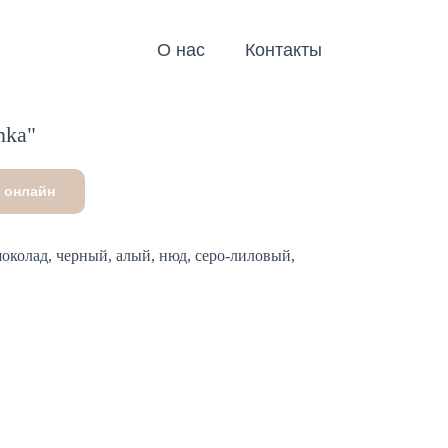
О нас
Контакты
nka"
 онлайн
околад, черный, алый, нюд, серо-лиловый,